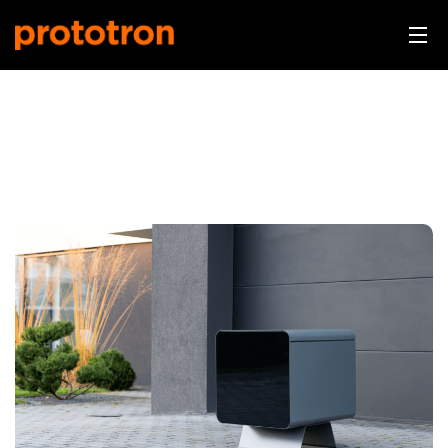
Warning
: Undefined property: WP_Error::$cat_ID in
/data01/virt39277/domeenid/www.prototron.ee/htdo
content/themes/prototron-web/archive.php
on line
6